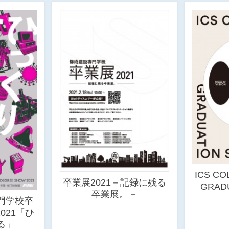
ICS CO
卒業展2021－記録に残る
GRAD
卒業展。－
門学校卒
021「ひ
る」