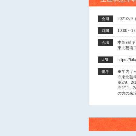
2021/2
会期
10:00～17
時間
本館7階ギャラ
会場
東北芸術工
https://ki
URL
※学内ギ
備考
※東北芸術
※2/9、
※2/11
の方の来