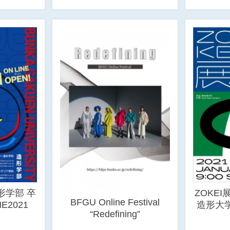
形学部 卒
ZOKEI
BFGU Online Festival
E2021
造形大
“Redefining”