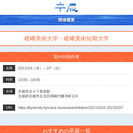
開催概要
嵯峨美術大学・嵯峨美術短期大学
第49回制作展
会期
2021/2/3（水）～2/7（日）
時間
10:00～18:00
会場
京都市京セラ美術館
京都府京都市左京区岡崎円勝寺町124
URL
https://kyotocity-kyocera.museum/exhibition/20210203-20210207
おすすめの卒展一覧