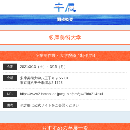
開催概要
多摩美術大学
卒業制作展・大学院修了制作展B
会期
2021/3/13（土）～3/15（月）
会場
多摩美術大学八王子キャンパス
東京都八王子市鑓水2-1723
URL
https://www2.tamabi.ac.jp/cgi-bin/pro/gw/?id=21&n=1
備考
※詳細は公式サイトをご参照ください
おすすめの卒展一覧