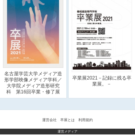
名古屋学芸大学メディア造
卒業展2021－記録に残る卒
形学部映像メディア学科／
業展。－
大学院メディア造形研究
科 第16回卒業・修了展
運営会社
卒展とは
利用規約
運営メディア