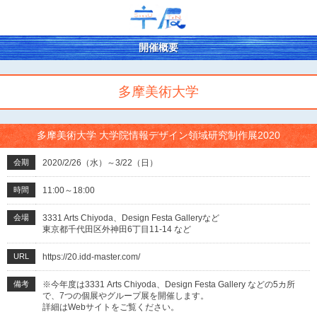
開催概要
多摩美術大学
多摩美術大学 大学院情報デザイン領域研究制作展2020
会期
2020/2/26（水）～3/22（日）
時間
11:00～18:00
会場
3331 Arts Chiyoda、Design Festa Galleryなど
東京都千代田区外神田6丁目11-14 など
URL
https://20.idd-master.com/
備考
※今年度は3331 Arts Chiyoda、Design Festa Gallery などの5カ所
で、7つの個展やグループ展を開催します。
詳細はWebサイトをご覧ください。