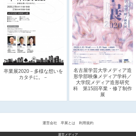
名古屋学芸大学メディア造
卒業展2020－多様な想いを
形学部映像メディア学科／
カタチに。－
大学院メディア造形研究
科 第15回卒業・修了制作
展
運営会社
卒展とは
利用規約
運営メディア