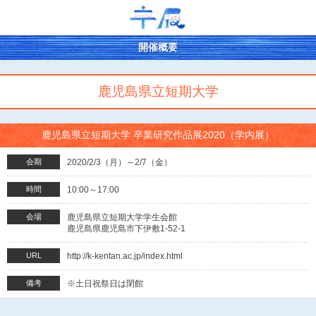
開催概要
鹿児島県立短期大学
鹿児島県立短期大学 卒業研究作品展2020（学内展）
会期
2020/2/3（月）～2/7（金）
時間
10:00～17:00
会場
鹿児島県立短期大学学生会館
鹿児島県鹿児島市下伊敷1-52-1
URL
http://k-kentan.ac.jp/index.html
備考
※土日祝祭日は閉館