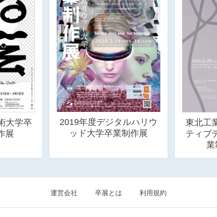
2019年度デジタルハリウ
術大学卒
東北工
ッド大学卒業制作展
作展
ティブ
業
運営会社
卒展とは
利用規約