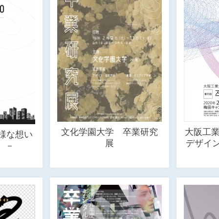
文化学園大学 卒業研究
大阪工業
多様な想い
展
デザイン
。－