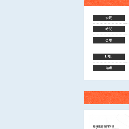
会期
時間
会場
URL
備考