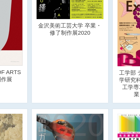
金沢美術工芸大学 卒業・
修了制作展2020
OF ARTS
工学部
制作展
学研究
工学専
業