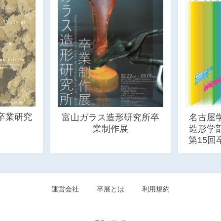
卒業研究
富山ガラス造形研究所卒
名古屋
業制作展
造形学
第15
運営会社
卒展とは
利用規約