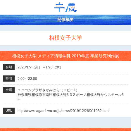
開催概要
相模女子大学
相模女子大学 メディア情報学科 2019年度 卒業研究制作展
会期
2020/1/7（火）～1/23（木）
時間
9:00～22:00
会場
ユニコムプラザさがみはら（ロビー1）
神奈川県相模原市南区相模大野3-3-2 ボーノ相模大野サウスモール3
F
URL
http://www.sagami-wu.ac.jp/news/2019/12/26/011082.html