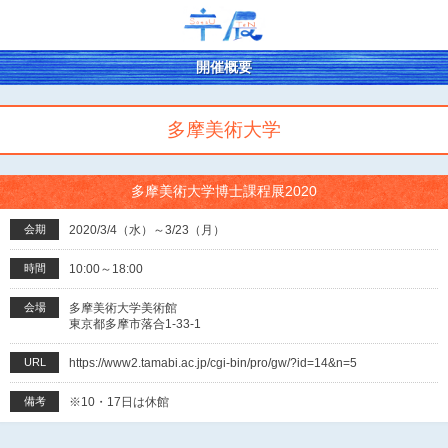
開催概要
多摩美術大学
多摩美術大学博士課程展2020
会期
2020/3/4（水）～3/23（月）
時間
10:00～18:00
会場
多摩美術大学美術館
東京都多摩市落合1-33-1
URL
https://www2.tamabi.ac.jp/cgi-bin/pro/gw/?id=14&n=5
備考
※10・17日は休館