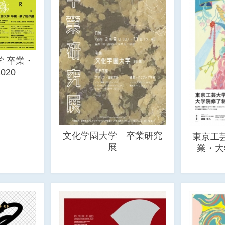
 卒業・
020
文化学園大学 卒業研究
東京工
展
業・大