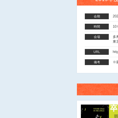
20
会期
10
時間
多
会場
東
htt
URL
※最
備考