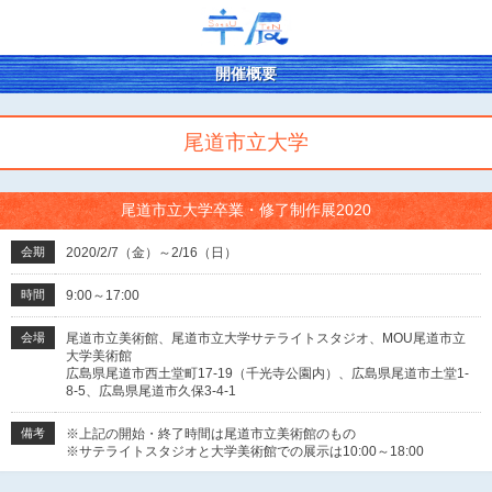
開催概要
尾道市立大学
尾道市立大学卒業・修了制作展2020
会期
2020/2/7（金）～2/16（日）
時間
9:00～17:00
会場
尾道市立美術館、尾道市立大学サテライトスタジオ、MOU尾道市立
大学美術館
広島県尾道市西土堂町17-19（千光寺公園内）、広島県尾道市土堂1-
8-5、広島県尾道市久保3-4-1
備考
※上記の開始・終了時間は尾道市立美術館のもの
※サテライトスタジオと大学美術館での展示は10:00～18:00