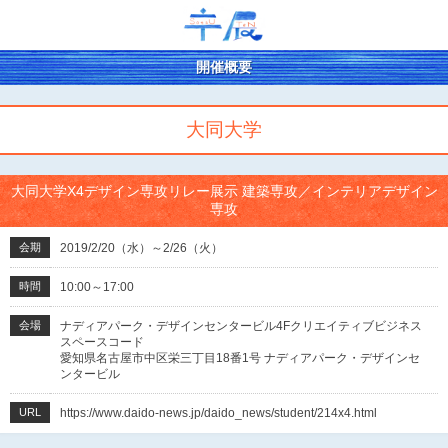
開催概要
大同大学
大同大学X4デザイン専攻リレー展示 建築専攻／インテリアデザイン
専攻
会期
2019/2/20（水）～2/26（火）
時間
10:00～17:00
会場
ナディアパーク・デザインセンタービル4Fクリエイティブビジネス
スペースコード
愛知県名古屋市中区栄三丁目18番1号 ナディアパーク・デザインセ
ンタービル
URL
https://www.daido-news.jp/daido_news/student/214x4.html