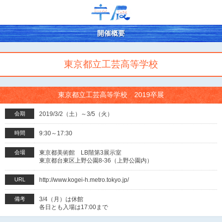
開催概要
東京都立工芸高等学校
東京都立工芸高等学校 2019卒展
会期
2019/3/2（土）～3/5（火）
時間
9:30～17:30
会場
東京都美術館 LB階第3展示室
東京都台東区上野公園8-36（上野公園内）
URL
http://www.kogei-h.metro.tokyo.jp/
備考
3/4（月）は休館
各日とも入場は17:00まで