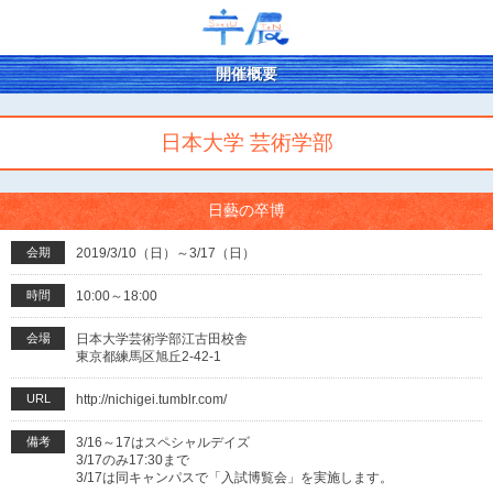
開催概要
日本大学 芸術学部
日藝の卒博
会期
2019/3/10（日）～3/17（日）
時間
10:00～18:00
会場
日本大学芸術学部江古田校舎
東京都練馬区旭丘2-42-1
URL
http://nichigei.tumblr.com/
備考
3/16～17はスペシャルデイズ
3/17のみ17:30まで
3/17は同キャンパスで「入試博覧会」を実施します。