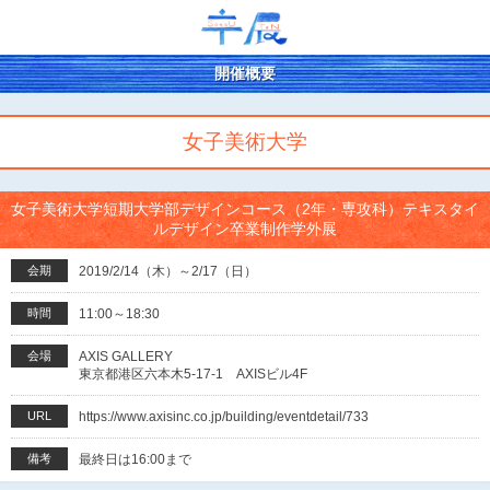
開催概要
女子美術大学
女子美術大学短期大学部デザインコース（2年・専攻科）テキスタイ
ルデザイン卒業制作学外展
会期
2019/2/14（木）～2/17（日）
時間
11:00～18:30
会場
AXIS GALLERY
東京都港区六本木5-17-1 AXISビル4F
URL
https://www.axisinc.co.jp/building/eventdetail/733
備考
最終日は16:00まで