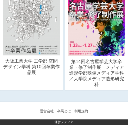
大阪工業大学 工学部 空間
第14回名古屋学芸大学卒
デザイン学科 第10回卒業作
業・修了制作展 メディア
品展
造形学部映像メディア学科
／大学院メディア造形研究
科
運営会社
卒展とは
利用規約
運営メディア