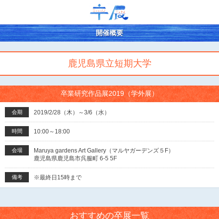
開催概要
鹿児島県立短期大学
卒業研究作品展2019（学外展）
会期
2019/2/28（木）～3/6（水）
時間
10:00～18:00
会場
Maruya gardens Art Gallery（マルヤガーデンズ５F）
鹿児島県鹿児島市呉服町 6-5 5F
備考
※最終日15時まで
おすすめの卒展一覧