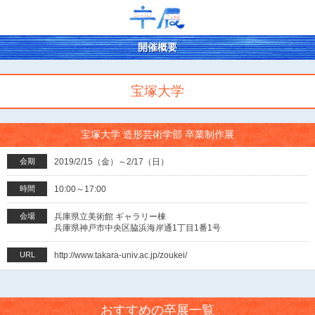
開催概要
宝塚大学
宝塚大学 造形芸術学部 卒業制作展
会期
2019/2/15（金）～2/17（日）
時間
10:00～17:00
会場
兵庫県立美術館 ギャラリー棟
兵庫県神戸市中央区脇浜海岸通1丁目1番1号
URL
http://www.takara-univ.ac.jp/zoukei/
おすすめの卒展一覧