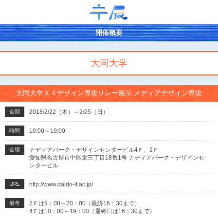
開催概要
大同大学
大同大学Ｘ４デザイン専攻リレー展示 メディアデザイン専攻
会期
2018/2/22（木）～2/25（日）
時間
10:00～19:00
会場
ナディアパーク・デザインセンタービル4Ｆ、2Ｆ
愛知県名古屋市中区栄三丁目18番1号 ナディアパーク・デザインセ
ンタービル
URL
http://www.daido-it.ac.jp/
備考
2Ｆは9：00～20：00（最終16：30まで）
4Ｆは10：00～19：00（最終日は16：30まで）