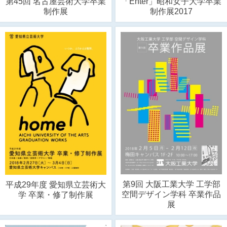
第45回 名古屋芸術大学卒業
「Enter」昭和女子大学卒業
制作展
制作展2017
第9回 大阪工業大学 工学部
平成29年度 愛知県立芸術大
空間デザイン学科 卒業作品
学 卒業・修了制作展
展