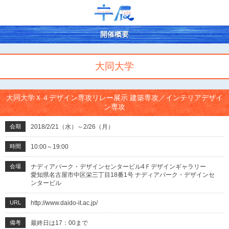
開催概要
大同大学
大同大学Ｘ４デザイン専攻リレー展示 建築専攻／インテリアデザイ
ン専攻
会期
2018/2/21（水）～2/26（月）
時間
10:00～19:00
会場
ナディアパーク・デザインセンタービル4Ｆデザインギャラリー
愛知県名古屋市中区栄三丁目18番1号 ナディアパーク・デザインセ
ンタービル
URL
http://www.daido-it.ac.jp/
備考
最終日は17：00まで