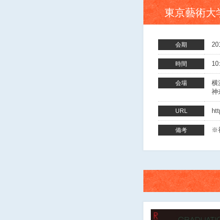
東京藝術大
2
会期
10
時間
横
会場
神
ht
URL
※
備考