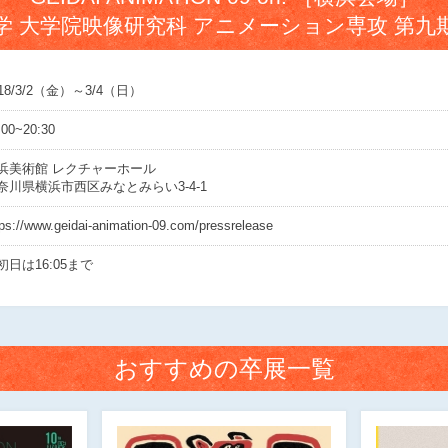
学 大学院映像研究科 アニメーション専攻 第九
018/3/2（金）～3/4（日）
:00~20:30
浜美術館 レクチャーホール
奈川県横浜市西区みなとみらい3-4-1
tps://www.geidai-animation-09.com/pressrelease
初日は16:05まで
おすすめの卒展一覧