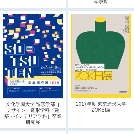
学専攻
2017年度 東京造形大学
文化学園大学 造形学部［
ZOKEI展
デザイン・造形学科／建
築・インテリア学科］卒業
研究展