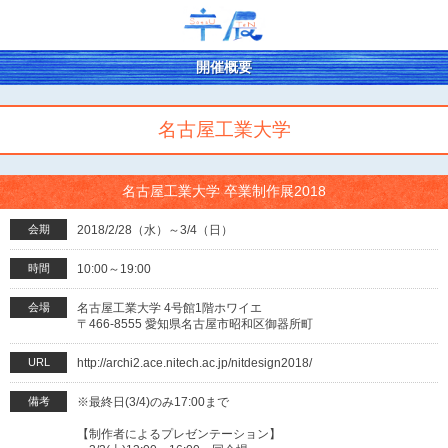
開催概要
名古屋工業大学
名古屋工業大学 卒業制作展2018
会期
2018/2/28（水）～3/4（日）
時間
10:00～19:00
会場
名古屋工業大学 4号館1階ホワイエ
〒466-8555 愛知県名古屋市昭和区御器所町
URL
http://archi2.ace.nitech.ac.jp/nitdesign2018/
備考
※最終日(3/4)のみ17:00まで
【制作者によるプレゼンテーション】