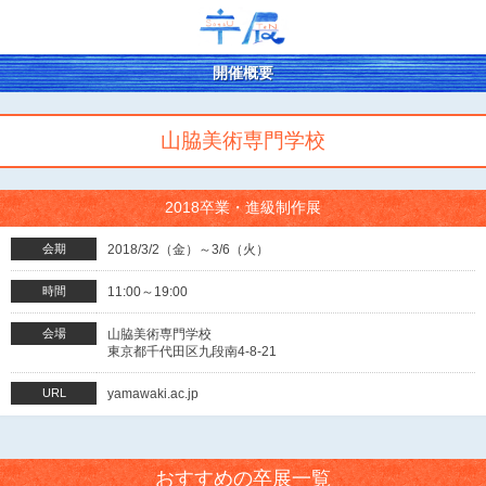
開催概要
山脇美術専門学校
2018卒業・進級制作展
会期
2018/3/2（金）～3/6（火）
時間
11:00～19:00
会場
山脇美術専門学校
東京都千代田区九段南4-8-21
URL
yamawaki.ac.jp
おすすめの卒展一覧