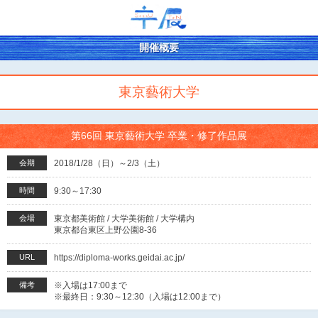
開催概要
東京藝術大学
第66回 東京藝術大学 卒業・修了作品展
会期
2018/1/28（日）～2/3（土）
時間
9:30～17:30
会場
東京都美術館 / 大学美術館 / 大学構内
東京都台東区上野公園8-36
URL
https://diploma-works.geidai.ac.jp/
備考
※入場は17:00まで
※最終日：9:30～12:30（入場は12:00まで）