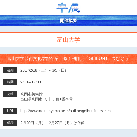
開催概要
富山大学
富山大学芸術文化学部卒業・修了制作展「GEIBUN 8 ‐つむぐ‐」
会期
2017/2/18（土）～3/5（日）
時間
9:30～17:00
会場
高岡市美術館
富山県高岡市中川1丁目1番30号
URL
http://www.tad.u-toyama.ac.jp/outline/geibun/index.html
備考
2月20日（月）、2月27日（月）は休館