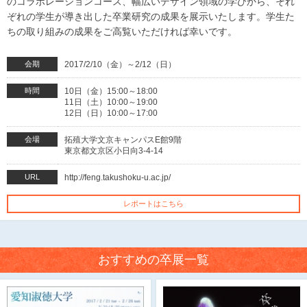
のコラボレーションコース、幅広いデザイン領域の学びから、それ
ぞれの学生が導き出した卒業研究の成果を展示いたします。学生た
ちの取り組みの成果をご高覧いただければ幸いです。
会期
2017/2/10（金）～2/12（日）
時間
10日（金）15:00～18:00
11日（土）10:00～19:00
12日（日）10:00～17:00
会場
拓殖大学文京キャンパスE館9階
東京都文京区小日向3-4-14
URL
http://feng.takushoku-u.ac.jp/
レポートはこちら
おすすめの卒展一覧