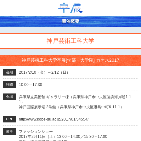
開催概要
神戸芸術工科大学
神戸芸術工科大学卒展[学部・大学院] カオス2017
会期
2017/2/10（金）～2/12（日）
時間
10:00～17:30
会場
兵庫県立美術館 ギャラリー棟（兵庫県神戸市中央区脇浜海岸通1-1-
1）
神戸国際展示場 3号館（兵庫県神戸市中央区港島中町6-11-1）
URL
http://www.kobe-du.ac.jp/2017/01/54554/
備考
ファッションショー
2017年2月11日（土）13:00～14:30／15:30～17:00