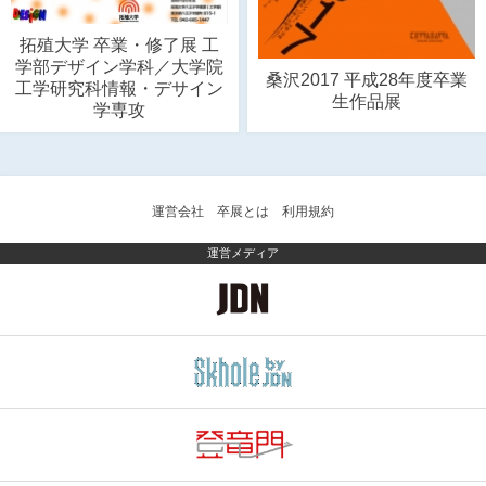
拓殖大学 卒業・修了展 工
学部デザイン学科／大学院
桑沢2017 平成28年度卒業
工学研究科情報・デサイン
生作品展
学専攻
運営会社
卒展とは
利用規約
運営メディア