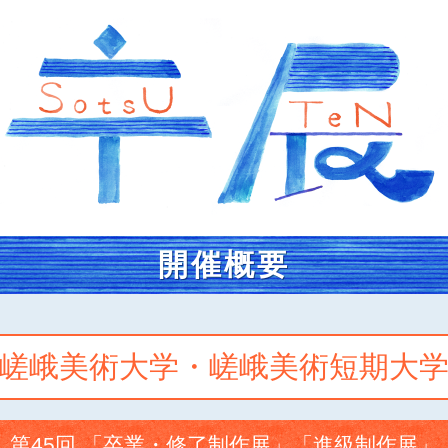
開催概要
嵯峨美術大学・嵯峨美術短期大
第45回 「卒業・修了制作展」「進級制作展」