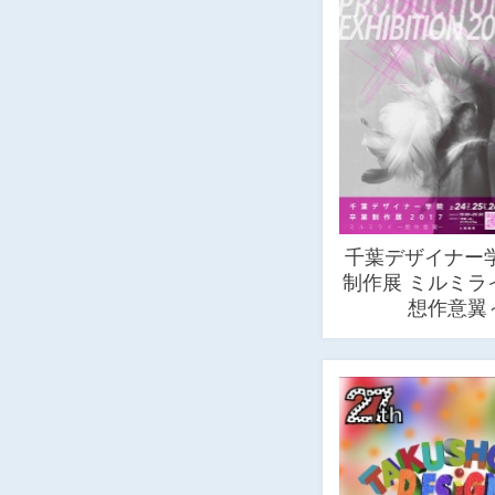
千葉デザイナー学
制作展 ミルミライ
想作意翼