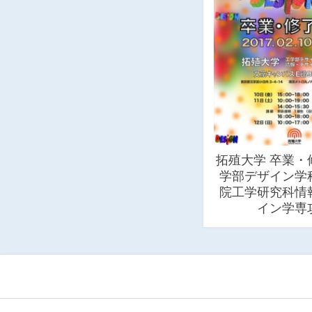
拓殖大学 卒業・
学部デザイン学
院工学研究科情
イン学専