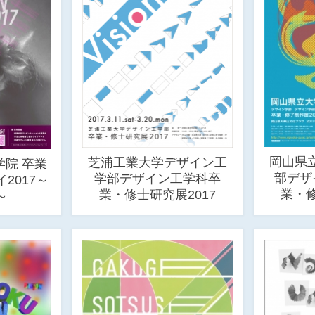
岡山県
芝浦工業大学デザイン工
院 卒業
部デザ
学部デザイン工学科卒
2017～
業・修
業・修士研究展2017
～