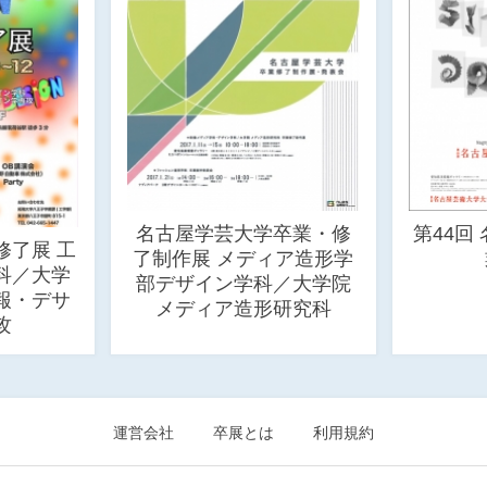
名古屋学芸大学卒業・修
第44回
修了展 工
了制作展 メディア造形学
科／大学
部デザイン学科／大学院
報・デサ
メディア造形研究科
攻
運営会社
卒展とは
利用規約