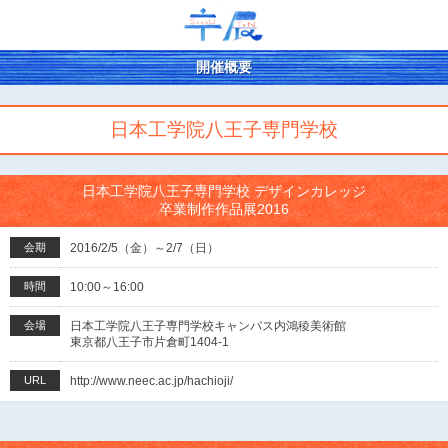
開催概要
日本工学院八王子専門学校
日本工学院八王子専門学校 デザインカレッジ
卒業制作作品展2016
会期
2016/2/5（金）～2/7（日）
時間
10:00～16:00
会場
日本工学院八王子専門学校キャンパス内鴻稜美術館
東京都八王子市片倉町1404-1
URL
http://www.neec.ac.jp/hachioji/