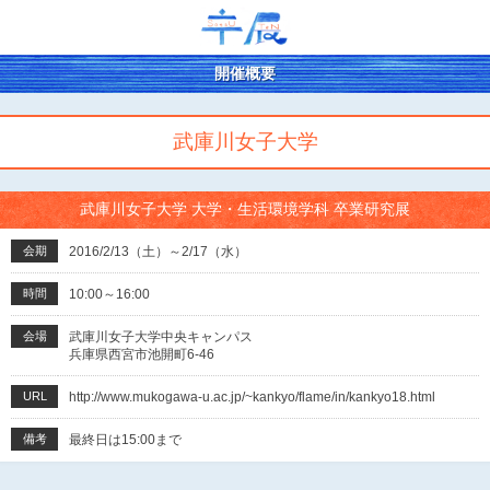
開催概要
武庫川女子大学
武庫川女子大学 大学・生活環境学科 卒業研究展
会期
2016/2/13（土）～2/17（水）
時間
10:00～16:00
会場
武庫川女子大学中央キャンパス
兵庫県西宮市池開町6-46
URL
http://www.mukogawa-u.ac.jp/~kankyo/flame/in/kankyo18.html
備考
最終日は15:00まで