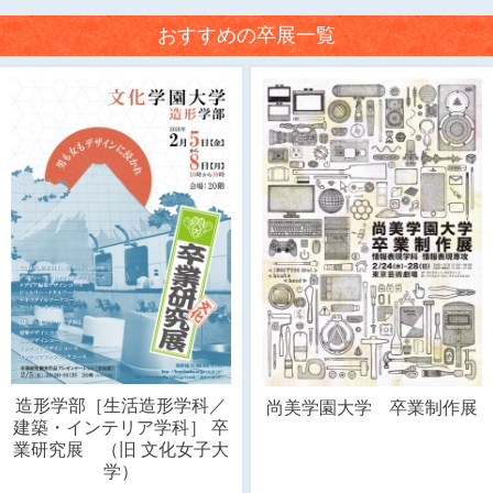
おすすめの卒展一覧
造形学部［生活造形学科／
尚美学園大学 卒業制作展
建築・インテリア学科］ 卒
業研究展 （旧 文化女子大
学）