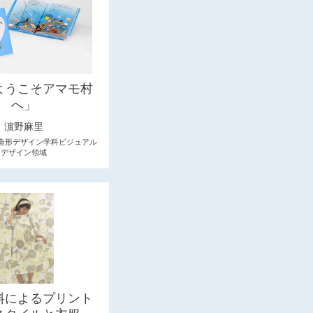
ようこそアマモ村
へ」
濵野麻里
造形デザイン学科ビジュアル
デザイン領域
料によるプリント