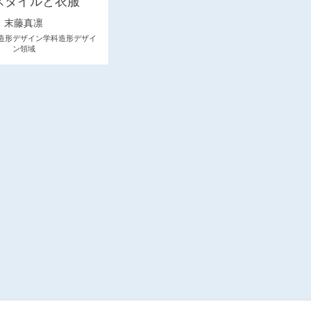
スタイルと衣服
末藤真凛
造形デザイン学科造形デザイ
ン領域