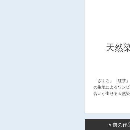
天然
「ざくろ」「紅茶」
の生地によるワンピ
合いが出せる天然染
« 前の作