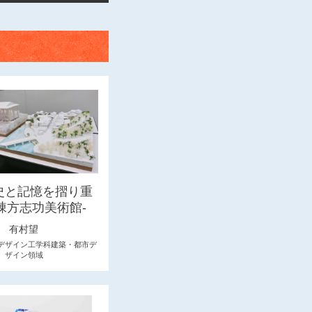
史と記憶を摺り重
-棟方志功美術館-
有村望
デザイン工学科建築・都市デ
ザイン領域