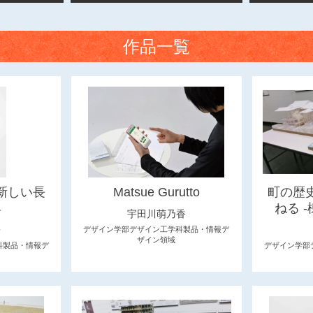
作品一覧
新しい長
Matsue Gurutto
町の歴
具
ねる 
宇田川萌乃香
子
デザイン学部デザイン工学科製品・情報デ
ザイン領域
科製品・情報デ
デザイン学部