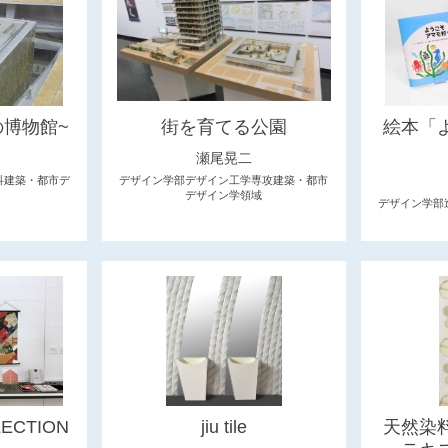
の博物館~
街を育てる公園
絵本「
瀬尾晃二
科建築・都市デ
デザイン学部デザイン工学専攻建築・都市
デザイン学領域
デザイン学部
ECTION
jiu tile
天然染