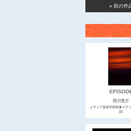
« 前の作
EPISOD
西川恵介
メディア造形学部映像メディ
品)