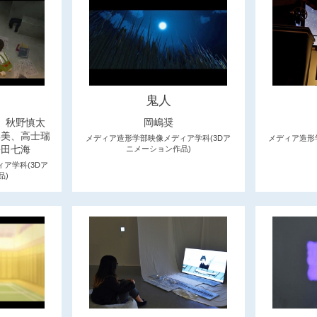
鬼人
、秋野慎太
岡嶋奨
郁美、高士瑞
メディア造形学部映像メディア学科(3Dア
メディア造形
松田七海
ニメーション作品)
ア学科(3Dア
品)