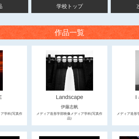
品
学校トップ
作品一覧
E
Landscape
I
伊藤志帆
ア学科(写真作
メディア造形学部映像メディア学科(写真作
メディア造形
品)