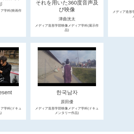
それを用いた360度音声及
彰
び映像
ア学科(映画作
メディア造形
津曲洸太
メディア造形学部映像メディア学科(展示作
品)
resent
한국남자
原田優
ア学科(ドキュ
メディア造形学部映像メディア学科(ドキュ
)
メンタリー作品)