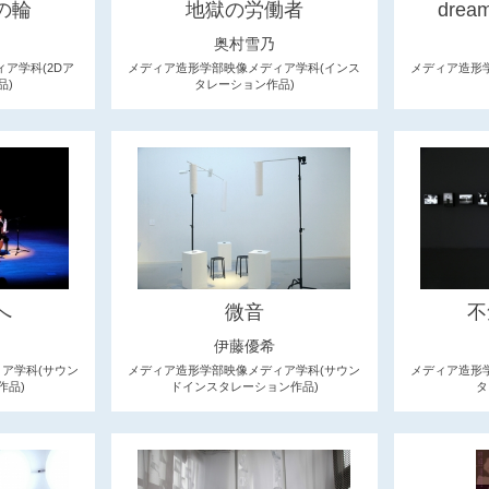
の輪
地獄の労働者
drea
奥村雪乃
ア学科(2Dア
メディア造形学部映像メディア学科(インス
メディア造形
品)
タレーション作品)
へ
微音
不
伊藤優希
ア学科(サウン
メディア造形学部映像メディア学科(サウン
メディア造形
作品)
ドインスタレーション作品)
タ