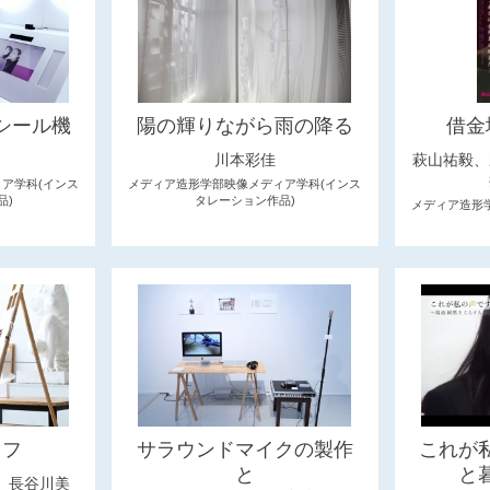
シール機
陽の輝りながら雨の降る
借金
川本彩佳
萩山祐毅、
ア学科(インス
メディア造形学部映像メディア学科(インス
品)
タレーション作品)
メディア造形
イフ
サラウンドマイクの製作
これが
と
と
、長谷川美