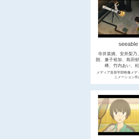
seeable
寺井菜摘、安井梨乃
朗、兼子裕加、島田
稀、竹内あい、
メディア造形学部映像メディ
ニメーション作