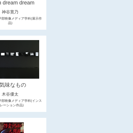
m dream dream
神谷寛乃
学部映像メディア学科(展示作
品)
気味なもの
木谷優太
学部映像メディア学科(インス
レーション作品)