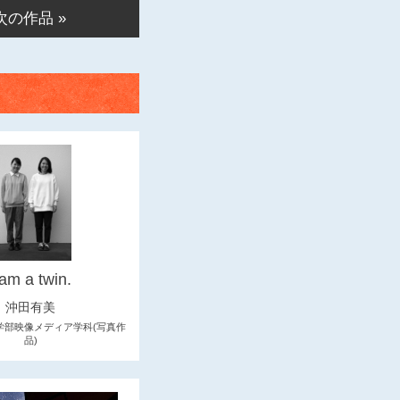
次の作品 »
 am a twin.
沖田有美
学部映像メディア学科(写真作
品)