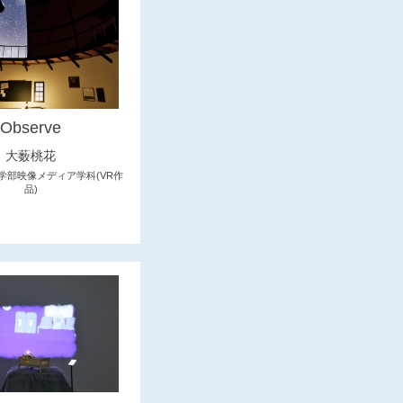
Observe
大薮桃花
学部映像メディア学科(VR作
品)