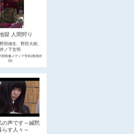
地獄 人間狩り
野田雄生、野田大樹、
井ノ下玄明
学部映像メディア学科(映画作
品)
私の声です～緘黙
暮らす人々～