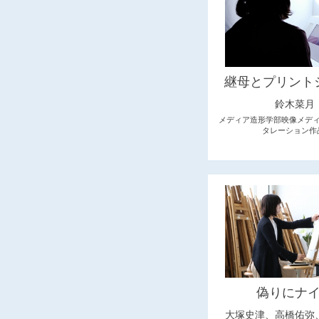
継母とプリント
鈴木菜月
メディア造形学部映像メディ
タレーション作
偽りにナ
大塚史津、高橋佑弥