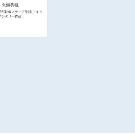
鬼頭香帆
学部映像メディア学科(ドキュ
メンタリー作品)