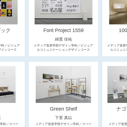
ピック
Font Project 1559
100
綿貫 佳祐
学科／ビジュア
メディア造形学部デザイン学科／ビジュア
メディア造形
ザインコース
ルコミュニケーションデザインコース
ルコミュニ
Green Shelf
ナゴ
美
下里 真以
学科／スペー
メディア造形学部デザイン学科／スペー
メディア造