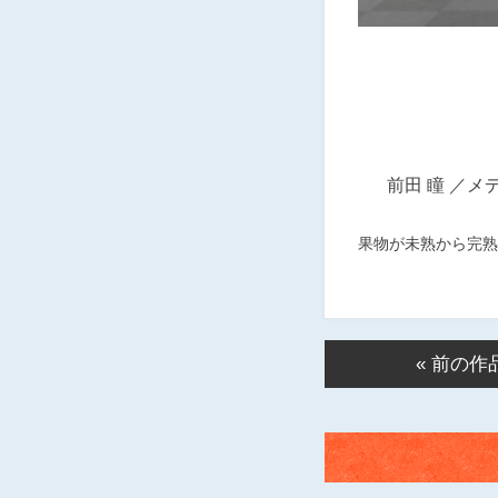
前田 瞳
メ
果物が未熟から完熟
« 前の作