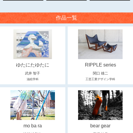
作品一覧
ゆたにたゆたに
RIPPLE series
武井 智子
関口 雄二
油絵学科
工芸工業デザイン学科
mo ba ra
bear gear