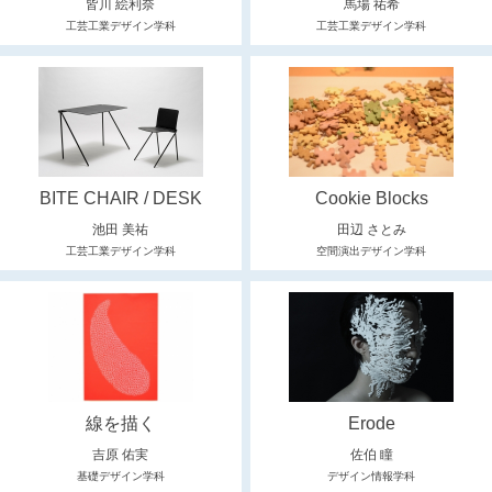
皆川 絵利奈
馬場 祐希
工芸工業デザイン学科
工芸工業デザイン学科
BITE CHAIR / DESK
Cookie Blocks
池田 美祐
田辺 さとみ
工芸工業デザイン学科
空間演出デザイン学科
線を描く
Erode
吉原 佑実
佐伯 瞳
基礎デザイン学科
デザイン情報学科