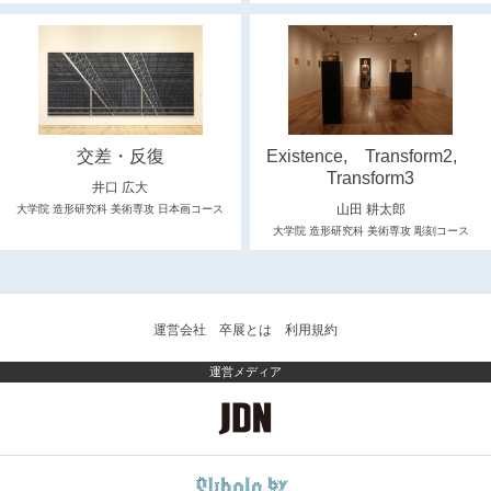
交差・反復
Existence, Transform2,
Transform3
井口 広大
山田 耕太郎
大学院 造形研究科 美術専攻 日本画コース
大学院 造形研究科 美術専攻 彫刻コース
運営会社
卒展とは
利用規約
運営メディア