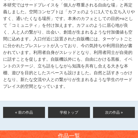
本研究ではサードプレイスを「個人が尊重される自由な場」と再定
義しました。空間コンセプトは「カフェのように1人でも立ち入りや
すく、通いたくなる場所」です。本来のカフェとしての目的+αとし
て「コミュニティ」を付け加えます。カフェのように居心地が良
く、人と人の繋がり、出会い、創造が生まれるような付加価値も空
間に込めます。入口付近に設置された自販機には、ターゲットごと
に分かれたブレスレットが入っており、今の気持ちや利用目的が書
かれています。利用者自身がスレッドとなり、利用者同士が自発的
に話すことを促します。自販機以外にも、自由にかける黒板、イベ
ントのステージ、立ち話をしながら知識を共有し合える大きな本
棚、遊びを目的としたスペースも設けました。自然と話すきっかけ
となり、新たな交流や人との繋がりが生まれるような学生のサード
プレイス的空間となっています。
« 前の作品
学校トップ
次の作品 »
作品一覧