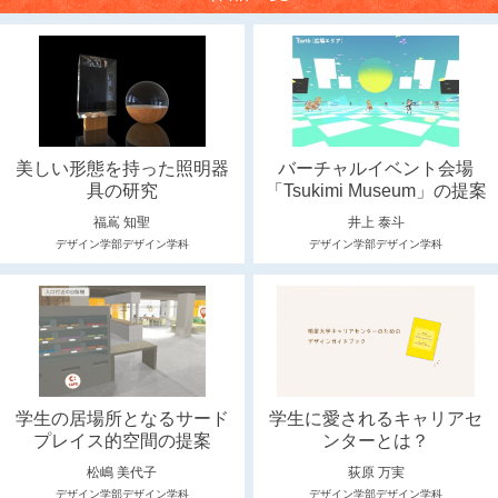
美しい形態を持った照明器
バーチャルイベント会場
具の研究
「Tsukimi Museum」の提案
福嶌 知聖
井上 泰斗
デザイン学部デザイン学科
デザイン学部デザイン学科
学生の居場所となるサード
学生に愛されるキャリアセ
プレイス的空間の提案
ンターとは？
松嶋 美代子
荻原 万実
デザイン学部デザイン学科
デザイン学部デザイン学科