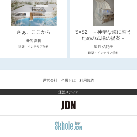
さぁ、ここから
S×S2 －神聖な海に誓う
ための式場の提案－
田代 夏帆
望月 佑妃子
建築・インテリア学科
建築・インテリア学科
運営会社
卒展とは
利用規約
運営メディア