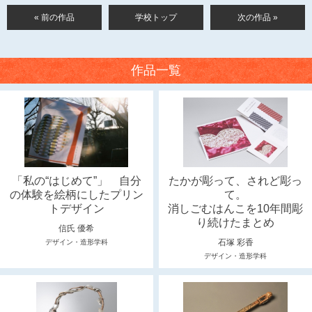
« 前の作品
学校トップ
次の作品 »
作品一覧
「私の“はじめて”」 自分
たかが彫って、されど彫っ
の体験を絵柄にしたプリン
て。
トデザイン
消しごむはんこを10年間彫
り続けたまとめ
信氏 優希
石塚 彩香
デザイン・造形学科
デザイン・造形学科