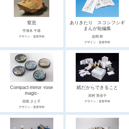
窒息
ありきたり スコシフシギ
まんが短編集
宇津木 千尋
岩岡 梓
デザイン・造形学科
デザイン・造形学科
Compact mirror -rose
紙だからできること
magic-
田村 里佳子
田島 さと子
デザイン・造形学科
デザイン・造形学科