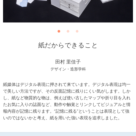
紙だからできること
田村 里佳子
デザイン・造形学科
紙媒体はデジタル表現に押されて来ています。デジタル表現は均一
で美しい方法ですが、その反面記憶に残りにくい気がします。しか
し、紙など物質的な物は、例えば使い古したマップや折り目を入れ
たお気に入りの誌面など、動作や触覚とリンクしてビジュアルと情
報内容が記憶に残ります。“記憶に残る”ということは表現として強
いのではないかと考え、紙を用いた強い表現を追求しました。