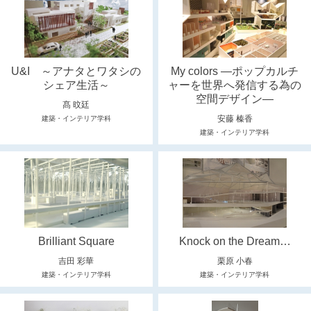
U&I ～アナタとワタシの
My colors ―ポップカルチ
シェア生活～
ャーを世界へ発信する為の
空間デザイン―
髙 旼廷
安藤 榛香
建築・インテリア学科
建築・インテリア学科
Brilliant Square
Knock on the Dream…
吉田 彩華
栗原 小春
建築・インテリア学科
建築・インテリア学科