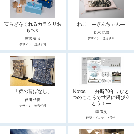
安らぎをくれるカラクリお
ねこ ―ぎんちゃん―
もちゃ
鈴木 沙織
吉沢 美咲
デザイン・造形学科
デザイン・造形学科
「猿の昔ばなし」
Notos ―分断70年，ひと
つのこころで世界に飛び立
飯田 伶音
とう！―
デザイン・造形学科
李 宣炅
建築・インテリア学科