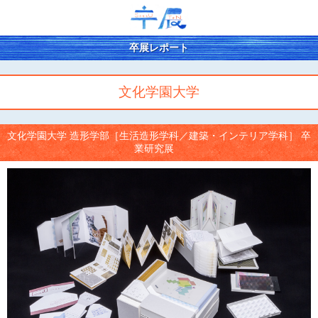
卒展レポート
文化学園大学
文化学園大学 造形学部［生活造形学科／建築・インテリア学科］ 卒
業研究展