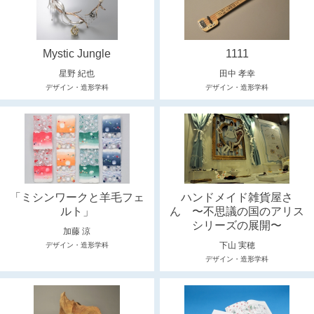
Mystic Jungle
1111
星野 紀也
田中 孝幸
デザイン・造形学科
デザイン・造形学科
「ミシンワークと羊毛フェ
ハンドメイド雑貨屋さ
ルト」
ん 〜不思議の国のアリス
シリーズの展開〜
加藤 涼
下山 実穂
デザイン・造形学科
デザイン・造形学科