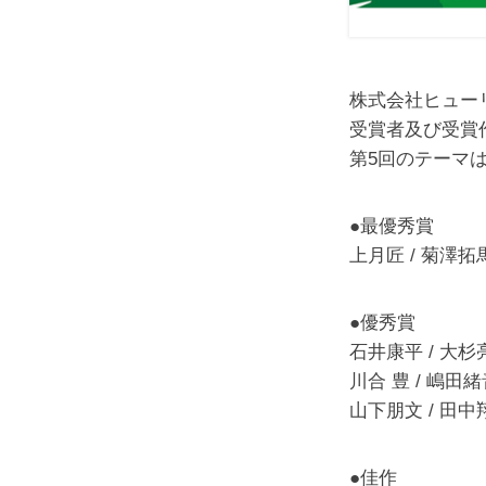
株式会社ヒュー
受賞者及び受賞
第5回のテーマは
●最優秀賞
上月匠 / 菊澤
●優秀賞
石井康平 / 大
川合 豊 / 嶋田
山下朋文 / 田
●佳作