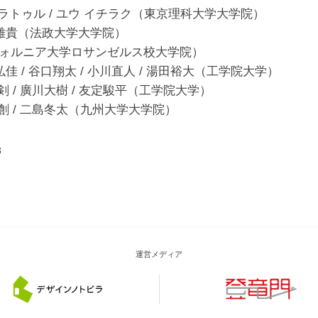
ラ ラトゥル / ユウ イチラク（東京理科大学大学院）
野雄貴（法政大学大学院）
フォルニア大学ロサンゼルス校大学院）
弘佳 / 谷口翔太 / 小川直人 / 湯田裕大（工学院大学）
 剣 / 廣川大樹 / 友定駿平（工学院大学）
 創 / 二島冬太（九州大学大学院）
3
運営メディア