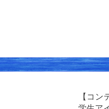
【コン
学生ア