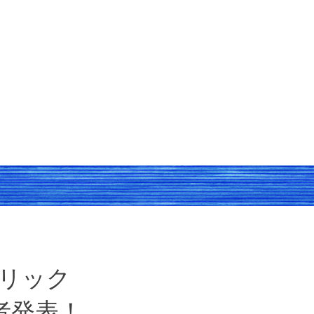
リック
者発表！