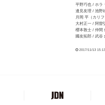
平野巧也 / ホ
邊見友理 / 池
月岡 平（カリ
大村正一 / 阿曽
櫻本敦士 / 仲間
國友拓郎 / 武谷
2017/11/13 15:1