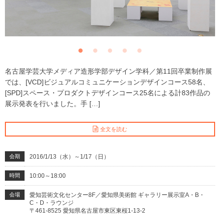
名古屋学芸大学メディア造形学部デザイン学科／第11回卒業制作展
では、[VCD]ビジュアルコミュニケーションデザインコース58名、
[SPD]スペース・プロダクトデザインコース25名による計83作品の
展示発表を行いました。手 […]
全文を読む
会期
2016/1/13（水）～1/17（日）
時間
10:00～18:00
会場
愛知芸術文化センター8F／愛知県美術館 ギャラリー展示室A・B・
C・D・ラウンジ
〒461-8525 愛知県名古屋市東区東桜1-13-2