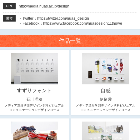
URL
http://media.nuas.ac.jp/design
備考
・Twitter：
https://twitter.com/nuas_design
・Facebook：
https://www.facebook.com/nuasdesign11thgwe
作品一覧
すずりフォント
自感
石川 理穂
伊藤 愛
メディア造形学部デザイン学科ビジュアル
メディア造形学部デザイン学科ビジュアル
コミュニケーションデザインコース
コミュニケーションデザインコース