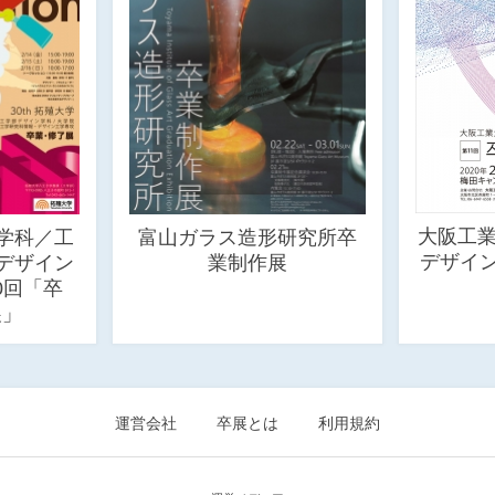
大阪工業
学科／工
富山ガラス造形研究所卒
デザイン
デザイン
業制作展
0回「卒
展」
運営会社
卒展とは
利用規約