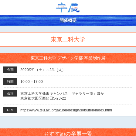
開催概要
東京工科大学
東京工科大学 デザイン学部 卒業制作展
会期
2020/2/1（土）～2/4（火）
時間
10:00～17:00
会場
東京工科大学蒲田キャンパス「ギャラリー鴻」ほか
東京都大田区西蒲田5-23-22
URL
https://www.teu.ac.jp/gakubu/design/sotsuten/index.html
おすすめの卒展一覧