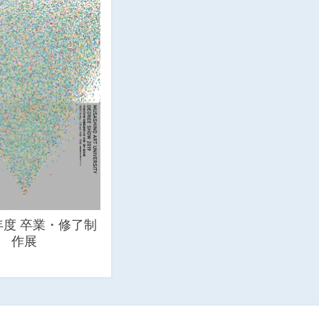
年度 卒業・修了制
作展