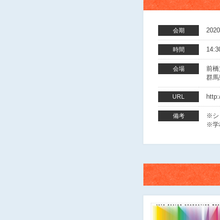
202
会期
14:3
時間
前橋
会場
群馬
http
URL
※シ
備考
※学