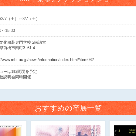
0/3/7（土）～3/7（土）
0～15:30
文化服装専門学校 2階講堂
県前橋市南町3ｰ61-4
://www.mbf.ac.jp/news/information/index.html#item082
ョーは1時間弱を予定
校説明会同時開催
おすすめの卒展一覧