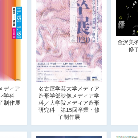
金沢美
修了
メディア
名古屋学芸大学メディア
イン学科
造形学部映像メディア学
了制作展
科／大学院メディア造形
研究科 第15回卒業・修
了制作展