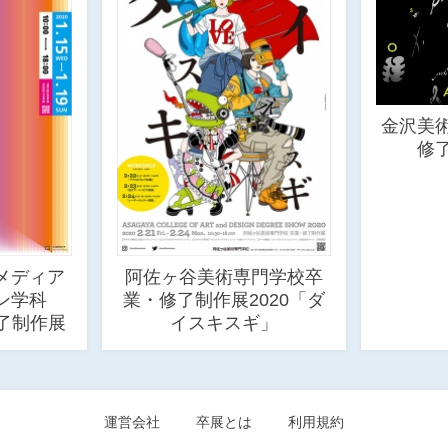
金沢美
修了
メディア
阿佐ヶ谷美術専門学校卒
イン学科
業・修了制作展2020「ダ
了制作展
イスキスギ」
運営会社
卒展とは
利用規約