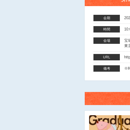
20
会期
10
時間
宝
会場
東
htt
URL
※
備考