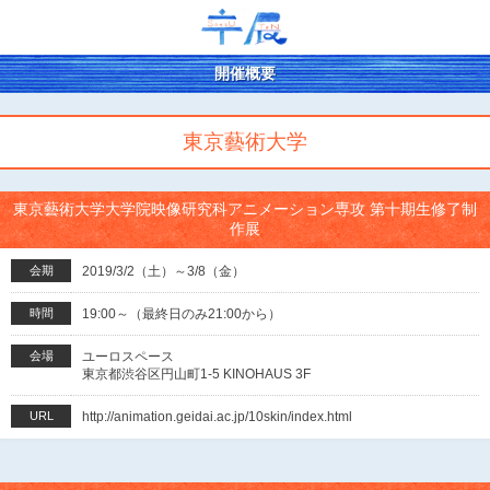
開催概要
東京藝術大学
東京藝術大学大学院映像研究科アニメーション専攻 第十期生修了制
作展
会期
2019/3/2（土）～3/8（金）
時間
19:00～（最終日のみ21:00から）
会場
ユーロスペース
東京都渋谷区円山町1-5 KINOHAUS 3F
URL
http://animation.geidai.ac.jp/10skin/index.html