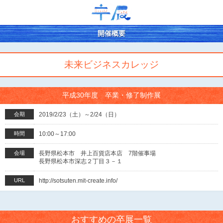
開催概要
未来ビジネスカレッジ
平成30年度 卒業・修了制作展
会期
2019/2/23（土）～2/24（日）
時間
10:00～17:00
会場
長野県松本市 井上百貨店本店 7階催事場
長野県松本市深志２丁目３－１
URL
http://sotsuten.mit-create.info/
おすすめの卒展一覧