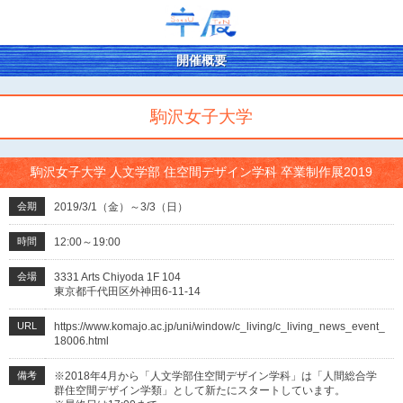
開催概要
駒沢女子大学
駒沢女子大学 人文学部 住空間デザイン学科 卒業制作展2019
会期
2019/3/1（金）～3/3（日）
時間
12:00～19:00
会場
3331 Arts Chiyoda 1F 104
東京都千代田区外神田6-11-14
URL
https://www.komajo.ac.jp/uni/window/c_living/c_living_news_event_
18006.html
備考
※2018年4月から「人文学部住空間デザイン学科」は「人間総合学
群住空間デザイン学類」として新たにスタートしています。