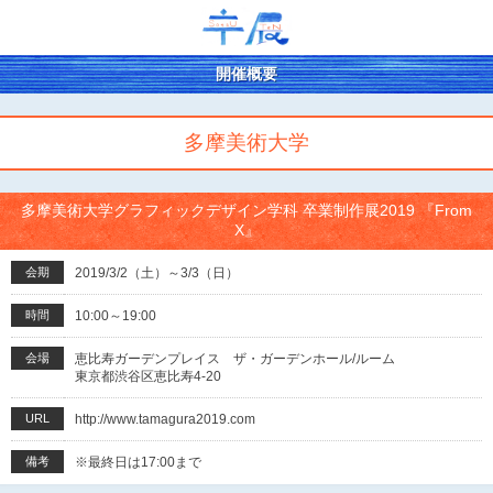
開催概要
多摩美術大学
多摩美術大学グラフィックデザイン学科 卒業制作展2019 『From
X』
会期
2019/3/2（土）～3/3（日）
時間
10:00～19:00
会場
恵比寿ガーデンプレイス ザ・ガーデンホール/ルーム
東京都渋谷区恵比寿4-20
URL
http://www.tamagura2019.com
備考
※最終日は17:00まで