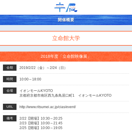
開催概要
立命館大学
2018年度「立命館映像展」
会期
2019/2/22（金）～2/24（日）
時間
10:00～18:00
会場
イオンモールKYOTO
京都府京都市南区西九条鳥居口町1 イオンモールKYOTO
URL
http://www.ritsumei.ac.jp/cias/event/
備考
2/22【開場】10:30～20:25
2/23【開場】10:00～21:45
2/25【開場】10:00～19:05