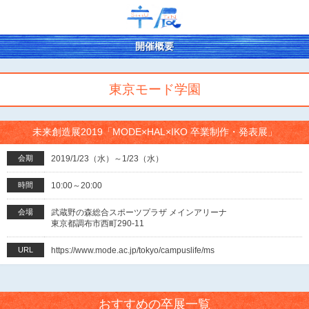
開催概要
東京モード学園
未来創造展2019「MODE×HAL×IKO 卒業制作・発表展」
会期
2019/1/23（水）～1/23（水）
時間
10:00～20:00
会場
武蔵野の森総合スポーツプラザ メインアリーナ
東京都調布市西町290-11
URL
https://www.mode.ac.jp/tokyo/campuslife/ms
おすすめの卒展一覧