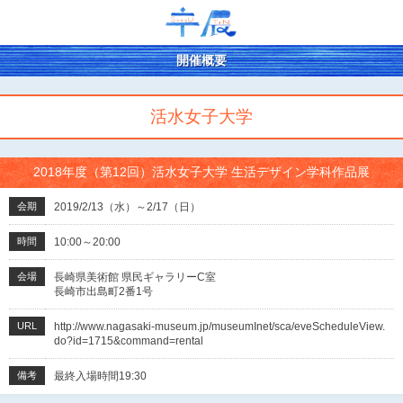
開催概要
活水女子大学
2018年度（第12回）活水女子大学 生活デザイン学科作品展
会期
2019/2/13（水）～2/17（日）
時間
10:00～20:00
会場
長崎県美術館 県民ギャラリーC室
長崎市出島町2番1号
URL
http://www.nagasaki-museum.jp/museumInet/sca/eveScheduleView.
do?id=1715&command=rental
備考
最終入場時間19:30