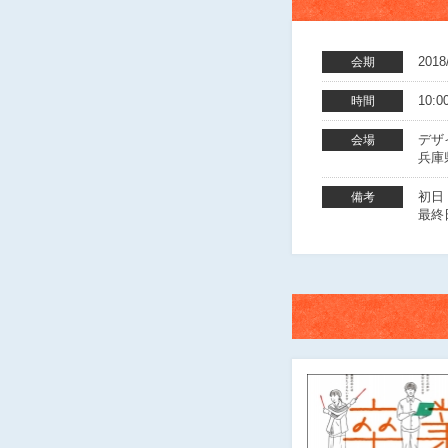
201
会期
10:0
時間
デザ
会場
兵庫
初日 
備考
最終日